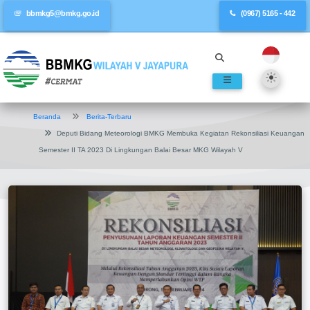
bbmkg5@bmkg.go.id
(0967) 5165 - 442
Beranda
Berita-Terbaru
Deputi Bidang Meteorologi BMKG Membuka Kegiatan Rekonsiliasi Keuangan
Semester II TA 2023 Di Lingkungan Balai Besar MKG Wilayah V