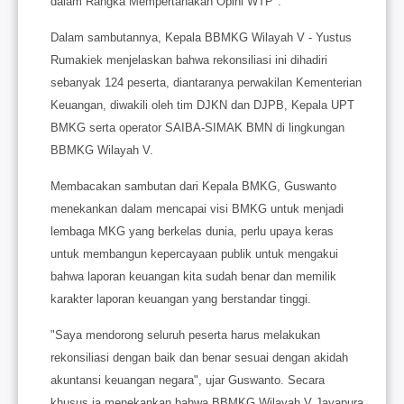
dalam Rangka Mempertahakan Opini WTP".
Dalam sambutannya, Kepala BBMKG Wilayah V - Yustus
Rumakiek menjelaskan bahwa rekonsiliasi ini dihadiri
sebanyak 124 peserta, diantaranya perwakilan Kementerian
Keuangan, diwakili oleh tim DJKN dan DJPB, Kepala UPT
BMKG serta operator SAIBA-SIMAK BMN di lingkungan
BBMKG Wilayah V.
Membacakan sambutan dari Kepala BMKG, Guswanto
menekankan dalam mencapai visi BMKG untuk menjadi
lembaga MKG yang berkelas dunia, perlu upaya keras
untuk membangun kepercayaan publik untuk mengakui
bahwa laporan keuangan kita sudah benar dan memilik
karakter laporan keuangan yang berstandar tinggi.
"Saya mendorong seluruh peserta harus melakukan
rekonsiliasi dengan baik dan benar sesuai dengan akidah
akuntansi keuangan negara", ujar Guswanto. Secara
khusus ia menekankan bahwa BBMKG Wilayah V Jayapura