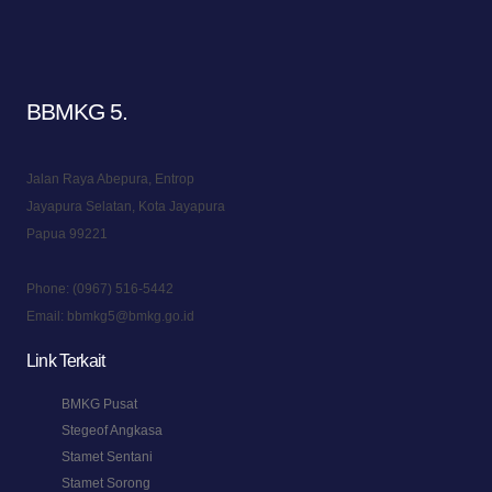
BBMKG 5
.
Jalan Raya Abepura, Entrop
Jayapura Selatan, Kota Jayapura
Papua 99221
Phone:
(0967) 516-5442
Email:
bbmkg5@bmkg.go.id
Link Terkait
BMKG Pusat
Stegeof Angkasa
Stamet Sentani
Stamet Sorong