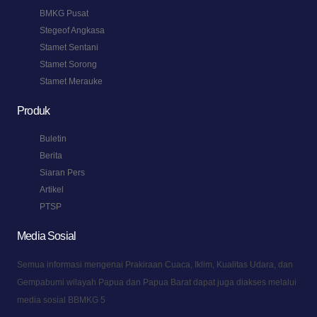
BMKG Pusat
Stegeof Angkasa
Stamet Sentani
Stamet Sorong
Stamet Merauke
Produk
Buletin
Berita
Siaran Pers
Artikel
PTSP
Media Sosial
Semua informasi mengenai Prakiraan Cuaca, Iklim, Kualitas Udara, dan
Gempabumi wilayah Papua dan Papua Barat dapat juga diakses melalui
media sosial BBMKG 5