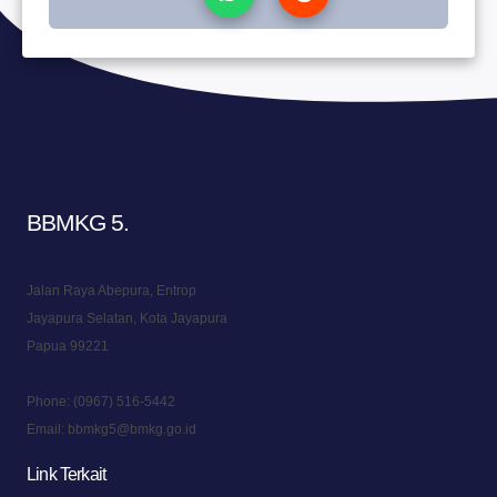
BBMKG 5
.
Jalan Raya Abepura, Entrop
Jayapura Selatan, Kota Jayapura
Papua 99221
Phone:
(0967) 516-5442
Email:
bbmkg5@bmkg.go.id
Link Terkait