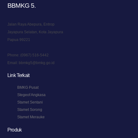
BBMKG 5
.
Jalan Raya Abepura, Entrop
Jayapura Selatan, Kota Jayapura
Papua 99221
Phone:
(0967) 516-5442
Email:
bbmkg5@bmkg.go.id
Link Terkait
BMKG Pusat
Stegeof Angkasa
Stamet Sentani
Stamet Sorong
Stamet Merauke
Produk