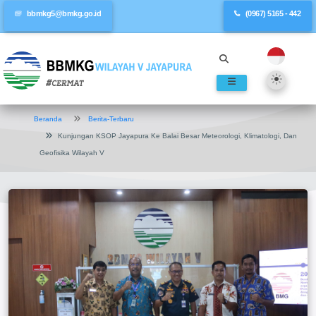
bbmkg5@bmkg.go.id
(0967) 5165 - 442
Beranda
Berita-Terbaru
Kunjungan KSOP Jayapura Ke Balai Besar Meteorologi, Klimatologi, Dan
Geofisika Wilayah V