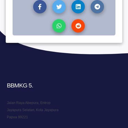
BBMKG 5
.
Jalan Raya Abepura, Entrop
Jayapura Selatan, Kota Jayapura
Papua 99221