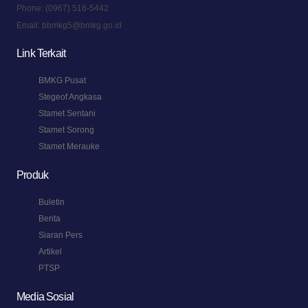
Phone:
(0967) 516-5442
Email:
bbmkg5@bmkg.go.id
Link Terkait
BMKG Pusat
Stegeof Angkasa
Stamet Sentani
Stamet Sorong
Stamet Merauke
Produk
Buletin
Berita
Siaran Pers
Artikel
PTSP
Media Sosial