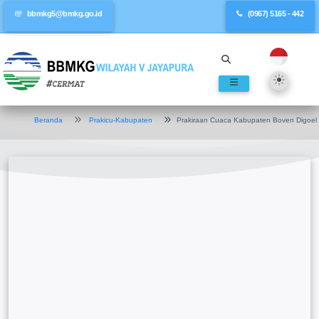
bbmkg5@bmkg.go.id
(0967) 5165 - 442
Beranda
Prakicu-Kabupaten
Prakiraan Cuaca Kabupaten Boven Digoel