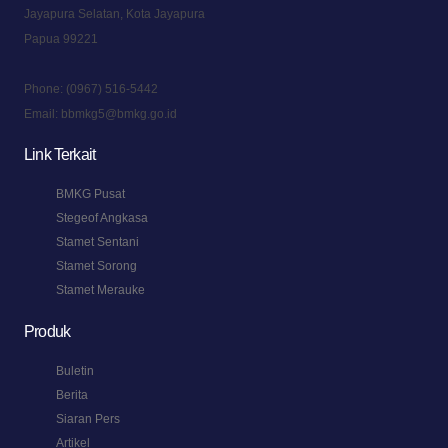
Jayapura Selatan, Kota Jayapura
Papua 99221
Phone:
(0967) 516-5442
Email:
bbmkg5@bmkg.go.id
Link Terkait
BMKG Pusat
Stegeof Angkasa
Stamet Sentani
Stamet Sorong
Stamet Merauke
Produk
Buletin
Berita
Siaran Pers
Artikel