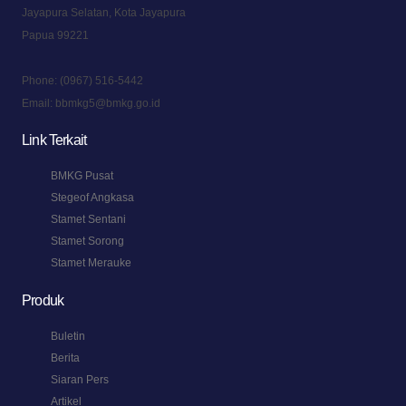
Jayapura Selatan, Kota Jayapura
Papua 99221
Phone:
(0967) 516-5442
Email:
bbmkg5@bmkg.go.id
Link Terkait
BMKG Pusat
Stegeof Angkasa
Stamet Sentani
Stamet Sorong
Stamet Merauke
Produk
Buletin
Berita
Siaran Pers
Artikel